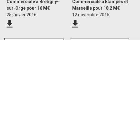
Commerciale à Brétigny-
Commerciale à Etampes et
sur-Orge pour 16 M€
Marseille pour 18,2 M€
25 janvier 2016
12 novembre 2015
ImocomPartners lève 120
ImocomInvest 2 réalise
M€ pour investir dans des
deux acquisitions
Parcs d’Activité
pour 30,5 millions d’euros
Commerciale
11 septembre 2014
20 octobre 2015