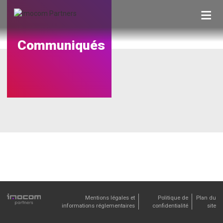
Skip
to
content
Communiqués
Mentions légales et
Politique de
Plan du
informations réglementaires
confidentialité
site