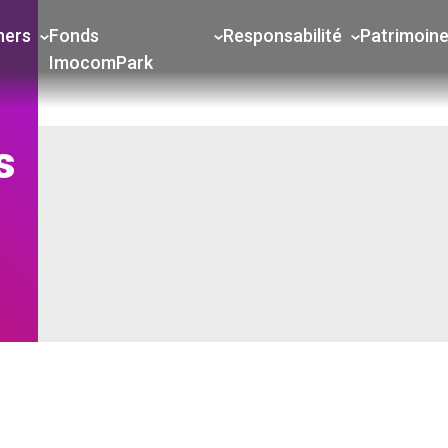
ners
Fonds
Responsabilité
Patrimoin
ImocomPark
s