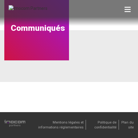
Skip
to
content
Communiqués
Mentions légales et
Politique de
Plan du
informations réglementaires
confidentialité
site