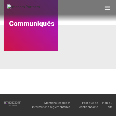
Skip
to
content
Communiqués
Mentions légales et
Politique de
Plan du
informations réglementaires
confidentialité
site