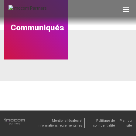
Skip
to
content
Communiqués
Mentions légales et
Politique de
Plan du
informations réglementaires
confidentialité
site