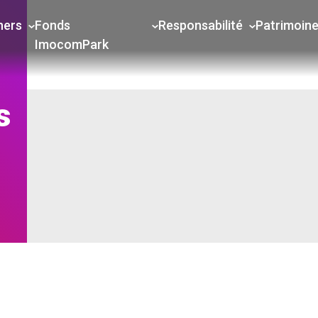
ners
Fonds
Responsabilité
Patrimoin
ImocomPark
s