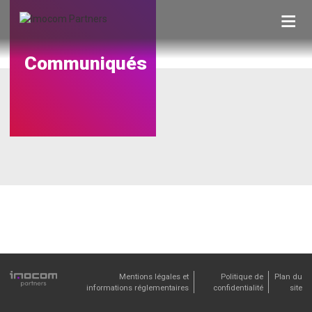
Skip
to
content
Communiqués
Mentions légales et
Politique de
Plan du
informations réglementaires
confidentialité
site