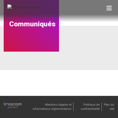
Skip
to
content
Communiqués
Mentions légales et
Politique de
Plan du
informations réglementaires
confidentialité
site