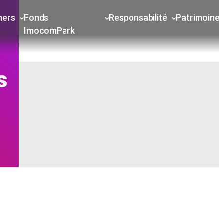
ners
Fonds
Responsabilité
Patrimoin
ImocomPark
s