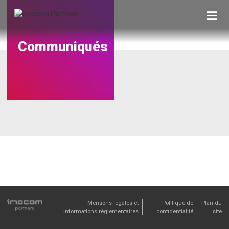
Skip
to
content
Communiqués
Mentions légales et
Politique de
Plan du
informations réglementaires
confidentialité
site