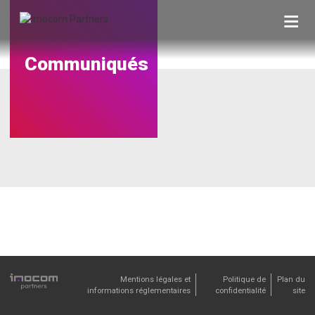
Skip
to
content
Communiqués
Mentions légales et
Politique de
Plan du
informations réglementaires
confidentialité
site