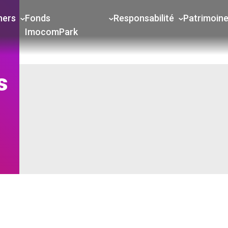
ners
Fonds
Responsabilité
Patrimoin
ImocomPark
s