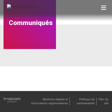
Skip
to
content
Communiqués
Mentions légales et
Politique de
Plan du
informations réglementaires
confidentialité
site