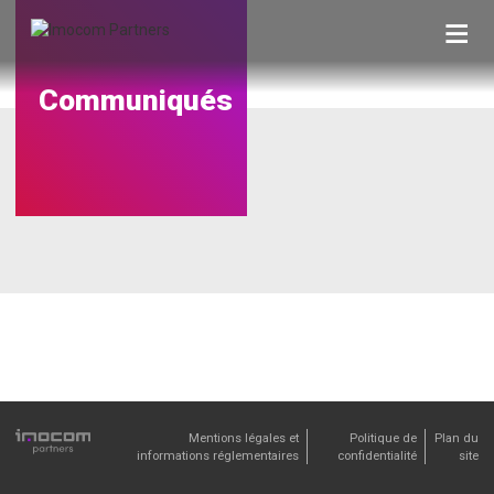
Skip
to
content
Communiqués
Mentions légales et
Politique de
Plan du
informations réglementaires
confidentialité
site