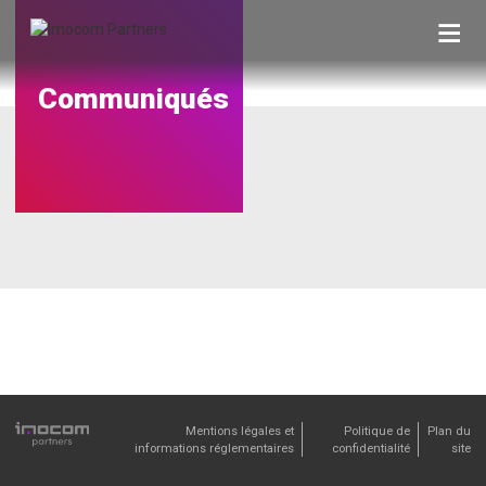
Skip
to
content
Communiqués
Mentions légales et
Politique de
Plan du
informations réglementaires
confidentialité
site