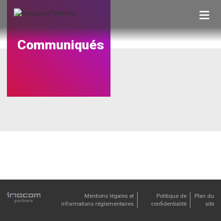
Skip
to
content
Communiqués
Mentions légales et
Politique de
Plan du
informations réglementaires
confidentialité
site