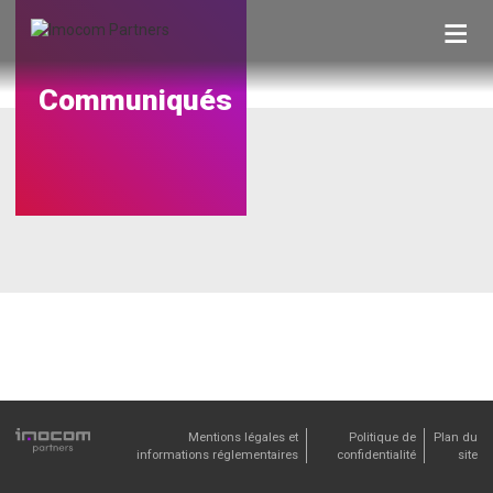
Skip
to
content
Communiqués
Mentions légales et
Politique de
Plan du
informations réglementaires
confidentialité
site