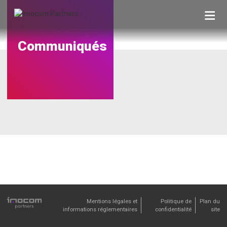
Skip
to
content
Communiqués
Mentions légales et
Politique de
Plan du
informations réglementaires
confidentialité
site